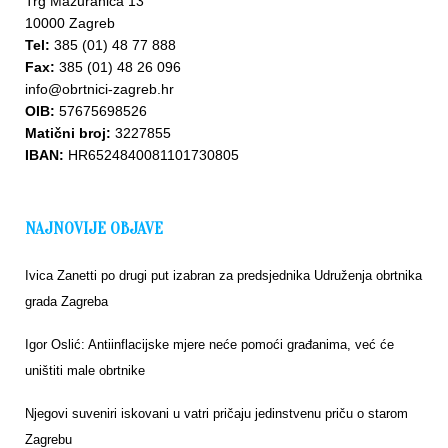
Trg Mažuranića 13
10000 Zagreb
Tel:
385 (01) 48 77 888
Fax:
385 (01) 48 26 096
info@obrtnici-zagreb.hr
OIB:
57675698526
Upišite
Matični broj:
3227855
se u
IBAN:
HR6524840081101730805
bazu
NAJNOVIJE OBJAVE
Ivica Zanetti po drugi put izabran za predsjednika Udruženja obrtnika
grada Zagreba
Igor Oslić: Antiinflacijske mjere neće pomoći građanima, već će
uništiti male obrtnike
Njegovi suveniri iskovani u vatri pričaju jedinstvenu priču o starom
Zagrebu