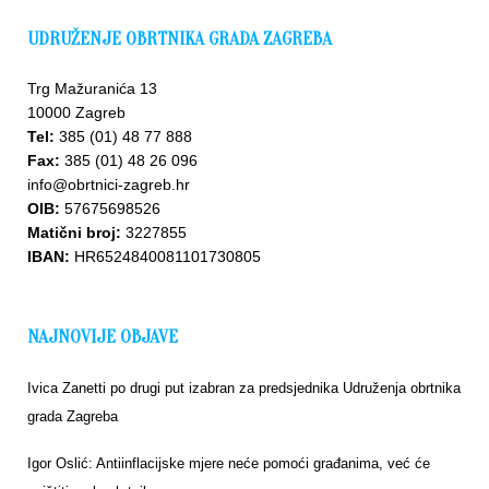
UDRUŽENJE OBRTNIKA GRADA ZAGREBA
Trg Mažuranića 13
10000 Zagreb
Tel:
385 (01) 48 77 888
Fax:
385 (01) 48 26 096
Upišite
info@obrtnici-zagreb.hr
se u
OIB:
57675698526
bazu
Matični broj:
3227855
IBAN:
HR6524840081101730805
NAJNOVIJE OBJAVE
Ivica Zanetti po drugi put izabran za predsjednika Udruženja obrtnika
grada Zagreba
Igor Oslić: Antiinflacijske mjere neće pomoći građanima, već će