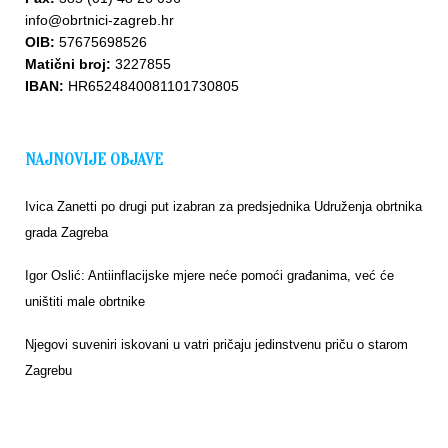
info@obrtnici-zagreb.hr
OIB:
57675698526
Matični broj:
3227855
IBAN:
HR6524840081101730805
Upišite
se u
bazu
NAJNOVIJE OBJAVE
Ivica Zanetti po drugi put izabran za predsjednika Udruženja obrtnika
grada Zagreba
Igor Oslić: Antiinflacijske mjere neće pomoći građanima, već će
uništiti male obrtnike
Njegovi suveniri iskovani u vatri pričaju jedinstvenu priču o starom
Zagrebu