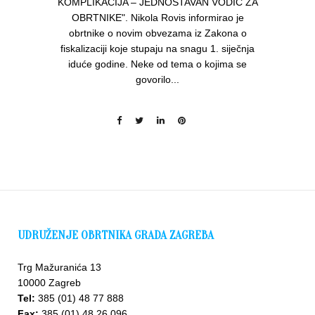
KOMPLIKACIJA – JEDNOSTAVAN VODIČ ZA
OBRTNIKE". Nikola Rovis informirao je
obrtnike o novim obvezama iz Zakona o
fiskalizaciji koje stupaju na snagu 1. siječnja
iduće godine. Neke od tema o kojima se
govorilo...
UDRUŽENJE OBRTNIKA GRADA ZAGREBA
Trg Mažuranića 13
10000 Zagreb
Tel:
385 (01) 48 77 888
Fax:
385 (01) 48 26 096