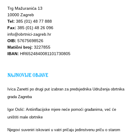
Trg Mažuranića 13
10000 Zagreb
Tel:
385 (01) 48 77 888
Fax:
385 (01) 48 26 096
info@obrtnici-zagreb.hr
Upišite
OIB:
57675698526
se u
Matični broj:
3227855
bazu
IBAN:
HR6524840081101730805
NAJNOVIJE OBJAVE
Ivica Zanetti po drugi put izabran za predsjednika Udruženja obrtnika
grada Zagreba
Igor Oslić: Antiinflacijske mjere neće pomoći građanima, već će
uništiti male obrtnike
Njegovi suveniri iskovani u vatri pričaju jedinstvenu priču o starom