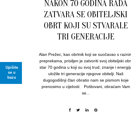
NAKON 70 GODINA RADA
ZATVARA SE OBITELJSKI
OBRT KOJI SU STVARALE
TRI GENERACIJE
Alan Prežec, kao obrtnik koji se suočavao s razni
preprekama, prisiljen je zatvoriti svoj obiteljski obr
star 70 godina u koji su svoj trud, znanje i energij
Upišite
se u
uložile tri generacije njegove obitelji. Naš
bazu
dugogodišnji član obratio nam se pismom koje
prenosimo u cijelosti: Poštovani, obraćam Vam
se...