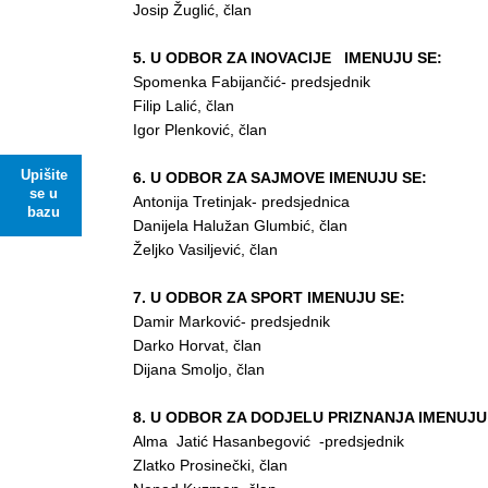
Josip Žuglić, član
5. U ODBOR ZA INOVACIJE IMENUJU SE:
Spomenka Fabijančić- predsjednik
Filip Lalić, član
Igor Plenković, član
Upišite
6. U ODBOR ZA SAJMOVE IMENUJU SE:
se u
Antonija Tretinjak- predsjednica
bazu
Danijela Halužan Glumbić, član
Željko Vasiljević, član
7. U ODBOR ZA SPORT IMENUJU SE:
Damir Marković- predsjednik
Darko Horvat, član
Dijana Smoljo, član
8. U ODBOR ZA DODJELU PRIZNANJA IMENUJU
Alma Jatić Hasanbegović -predsjednik
Zlatko Prosinečki, član