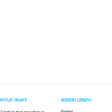
NOVIJE OBJAVE
KORISNI LINKOVI
Povijest
 Zanetti po drugi put izabran za