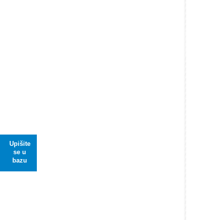
Upišite
se u
bazu