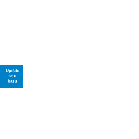
Upišite
se u
bazu