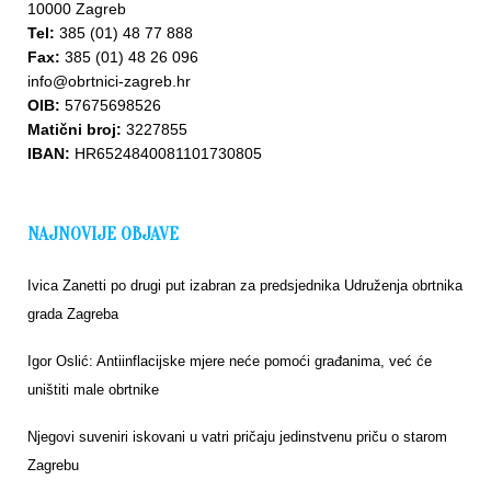
10000 Zagreb
Tel:
385 (01) 48 77 888
Fax:
385 (01) 48 26 096
info@obrtnici-zagreb.hr
OIB:
57675698526
Upišite
Matični broj:
3227855
se u
IBAN:
HR6524840081101730805
bazu
NAJNOVIJE OBJAVE
Ivica Zanetti po drugi put izabran za predsjednika Udruženja obrtnika
grada Zagreba
Igor Oslić: Antiinflacijske mjere neće pomoći građanima, već će
uništiti male obrtnike
Njegovi suveniri iskovani u vatri pričaju jedinstvenu priču o starom
Zagrebu