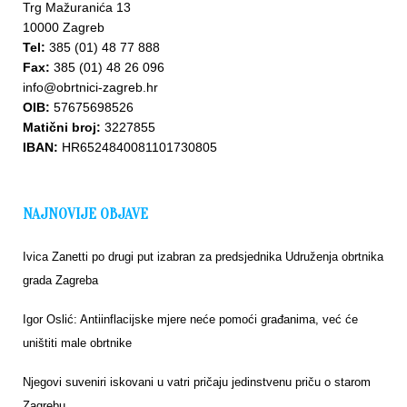
Trg Mažuranića 13
10000 Zagreb
Tel:
385 (01) 48 77 888
Fax:
385 (01) 48 26 096
info@obrtnici-zagreb.hr
OIB:
57675698526
Matični broj:
3227855
IBAN:
HR6524840081101730805
NAJNOVIJE OBJAVE
Ivica Zanetti po drugi put izabran za predsjednika Udruženja obrtnika
grada Zagreba
Upišite
Igor Oslić: Antiinflacijske mjere neće pomoći građanima, već će
se u
uništiti male obrtnike
bazu
Njegovi suveniri iskovani u vatri pričaju jedinstvenu priču o starom
Zagrebu