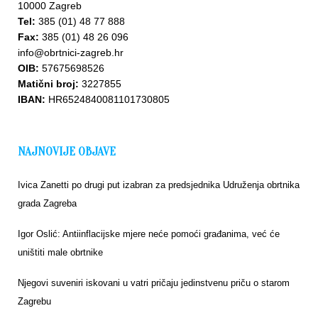
10000 Zagreb
Tel:
385 (01) 48 77 888
Fax:
385 (01) 48 26 096
info@obrtnici-zagreb.hr
OIB:
57675698526
Upišite
Matični broj:
3227855
se u
IBAN:
HR6524840081101730805
bazu
NAJNOVIJE OBJAVE
Ivica Zanetti po drugi put izabran za predsjednika Udruženja obrtnika
grada Zagreba
Igor Oslić: Antiinflacijske mjere neće pomoći građanima, već će
uništiti male obrtnike
Njegovi suveniri iskovani u vatri pričaju jedinstvenu priču o starom
Zagrebu